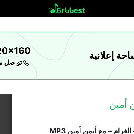
20x160
حة إعلانية
تواصل مع
ن أمين
لغرام – مع أيمن أمين MP3