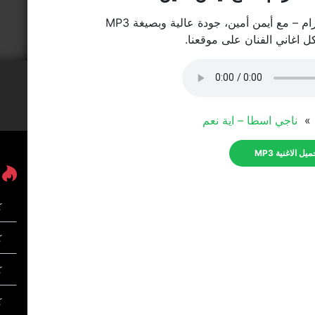
م – مع أيمن أمين، جودة عالية وبصيغة MP3
كل اغاني الفنان على موقعنا.
ة »
ناجي اسطا – اية نعم
يل الاغنية MP3
ك
كل
ك
ك