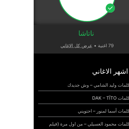
ناتاشا
79 اغنية •
عرض كل الاغاني
اشهر الاغاني
لمات وليد الشامي – وش جديدك
مات DAK – TÏTO
لمات أسما لمنور – احتويني
لمات محمود العسيلي – من اول مرة (فيلم