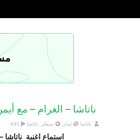
مسا
ناتاشا – الغرام – مع أيم
ناتاشا
لبنان
سنقلز ناتاشا
445
استماع اغنية ناتاشا – ا