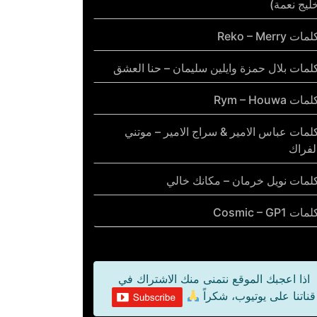
ليج نعمة)
مات Reko – Merry
لمات بلال حمزة وايلين سليمان – حنا العشق
مات Rym – Houwa
لمات عباس الامير & سراج الامير – موتني
لفراك
لمات نويل خرمان – مكانك خالي
مات Cosmic – GP1
اذا اعجبك الموقع نتمنى منك الاشتراك في
قناتنا على يوتيوب، شكراً