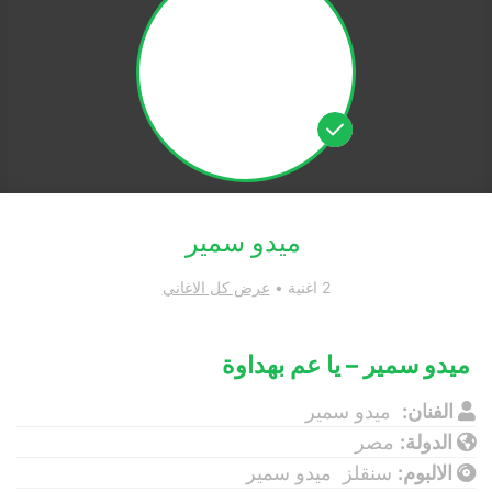
ميدو سمير
2 اغنية •
عرض كل الاغاني
ميدو سمير – يا عم بهداوة
الفنان:
ميدو سمير
الدولة:
مصر
الالبوم:
سنقلز ميدو سمير