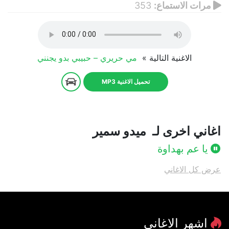
مرات الاستماع:
353
الاغنية التالية »
مي حريري – حبيبي بدو يجنني
تحميل الاغنية MP3
اغاني اخرى لـ ميدو سمير
يا عم بهداوة
عرض كل الاغاني
اشهر الاغاني