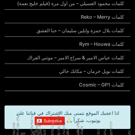
كلمات محمود العسيلي – من اول مرة (فيلم خليج نعمة)
كلمات Reko – Merry
كلمات بلال حمزة وايلين سليمان – حنا العشق
كلمات Rym – Houwa
كلمات عباس الامير & سراج الامير – موتني الفراك
كلمات نويل خرمان – مكانك خالي
كلمات Cosmic – GP1
اذا اعجبك الموقع نتمنى منك الاشتراك في قناتنا على
يوتيوب، شكراً