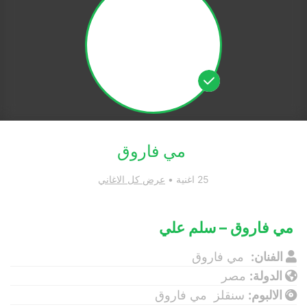
مي فاروق
25 اغنية •
عرض كل الاغاني
مي فاروق – سلم علي
الفنان:
مي فاروق
الدولة:
مصر
الالبوم:
سنقلز مي فاروق