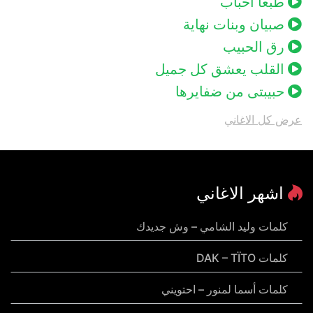
طبعا احباب
صبيان وبنات نهاية
رق الحبيب
القلب يعشق كل جميل
حبيبتى من ضفايرها
عرض كل الاغاني
اشهر الاغاني
كلمات وليد الشامي – وش جديدك
كلمات DAK – TÏTO
كلمات أسما لمنور – احتويني