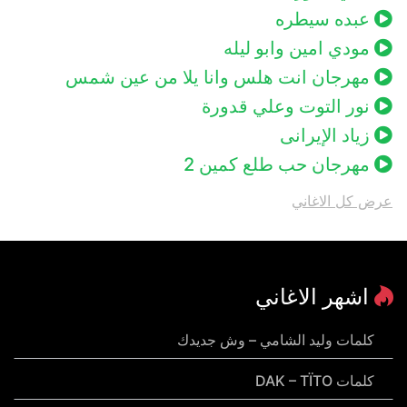
عبده سيطره
مودي امين وابو ليله
مهرجان انت هلس وانا يلا من عين شمس
نور التوت وعلي قدورة
زياد الإيرانى
مهرجان حب طلع كمين 2
عرض كل الاغاني
اشهر الاغاني
كلمات وليد الشامي – وش جديدك
كلمات DAK – TÏTO