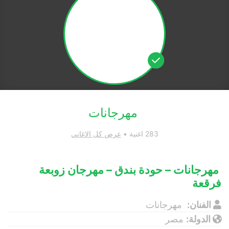
مهرجانات
283 اغنية •
عرض كل الاغاني
مهرجانات – حودة بندق – مهرجان زوبعة
فرقعة
الفنان:
مهرجانات
الدولة:
مصر