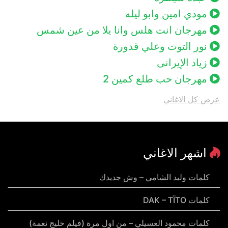
مودي امين وابو ليله
مهرجان انت هلس وانا يلا من عين شمس
نور التوت وعلي قدورة
زياد الإيرانى
مهرجان حب طلع كمين 2
عرض كل الاغاني
اشهر الاغاني
كلمات وليد الشامي – وش جديدك
كلمات DAK – TÏTO
كلمات محمود العسيلي – من اول مرة (فيلم خليج نعمة)