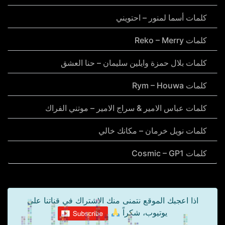
كلمات أسما لمنور – احتويني
كلمات Reko – Merry
كلمات بلال حمزة وايلين سليمان – حنا العشق
كلمات Rym – Houwa
كلمات عباس الامير & سراج الامير – موتني الفراك
كلمات نويل خرمان – مكانك خالي
كلمات Cosmic – GP1
اذا اعجبك الموقع نتمنى منك الاشتراك في قناتنا على
يوتيوب، شكراً