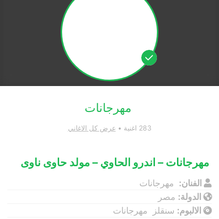
مهرجانات
283 اغنية •
عرض كل الاغاني
مهرجانات – اندرو الحاوي – مولد حاوى ناوى
الفنان:
مهرجانات
الدولة:
مصر
الالبوم:
سنقلز مهرجانات