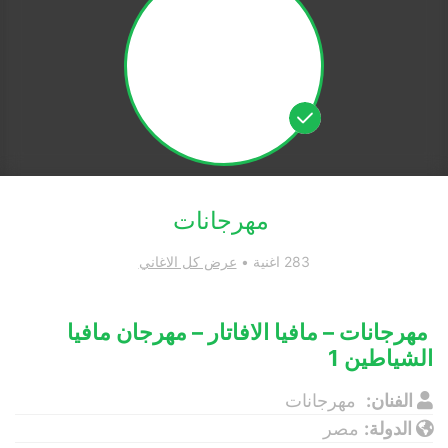
مهرجانات
283 اغنية •
عرض كل الاغاني
مهرجانات – مافيا الافاتار – مهرجان مافيا
الشياطين 1
الفنان:
مهرجانات
الدولة:
مصر