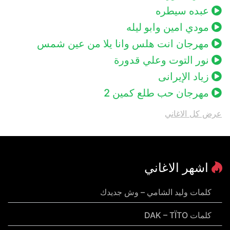
عبده سيطره
مودي امين وابو ليله
مهرجان انت هلس وانا يلا من عين شمس
نور التوت وعلي قدورة
زياد الإيرانى
مهرجان حب طلع كمين 2
عرض كل الاغاني
اشهر الاغاني
كلمات وليد الشامي – وش جديدك
كلمات DAK – TÏTO