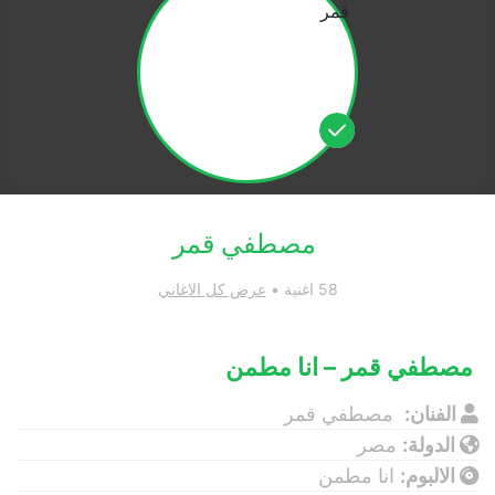
مصطفي قمر
58 اغنية •
عرض كل الاغاني
مصطفي قمر – انا مطمن
الفنان:
مصطفي قمر
الدولة:
مصر
الالبوم:
انا مطمن