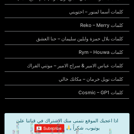
كلمات أسما لمنور – احتويني
كلمات Reko – Merry
كلمات بلال حمزة وايلين سليمان – حنا العشق
كلمات Rym – Houwa
كلمات عباس الامير & سراج الامير – موتني الفراك
كلمات نويل خرمان – مكانك خالي
كلمات Cosmic – GP1
اذا اعجبك الموقع نتمنى منك الاشتراك في قناتنا على
يوتيوب، شكراً