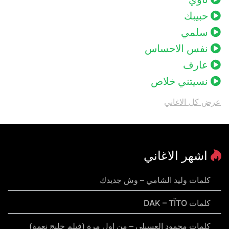
حبيبك
سلمي
نفس الاحساس
عارف
نسيتني خلاص
عرض كل الاغاني
اشهر الاغاني
كلمات وليد الشامي – وش جديدك
كلمات DAK – TÏTO
كلمات محمود العسيلي – من اول مرة (فيلم خليج نعمة)