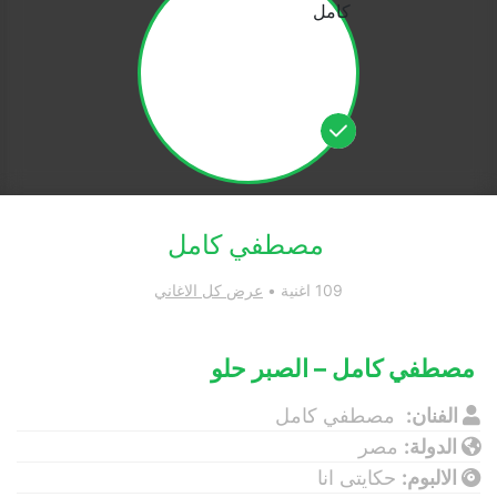
مصطفي كامل
109 اغنية •
عرض كل الاغاني
مصطفي كامل – الصبر حلو
الفنان:
مصطفي كامل
الدولة:
مصر
الالبوم:
حكايتى انا