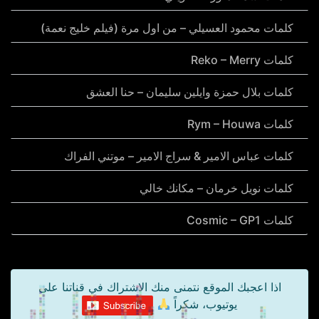
كلمات محمود العسيلي – من اول مرة (فيلم خليج نعمة)
كلمات Reko – Merry
كلمات بلال حمزة وايلين سليمان – حنا العشق
كلمات Rym – Houwa
كلمات عباس الامير & سراج الامير – موتني الفراك
كلمات نويل خرمان – مكانك خالي
كلمات Cosmic – GP1
اذا اعجبك الموقع نتمنى منك الاشتراك في قناتنا على
يوتيوب، شكراً