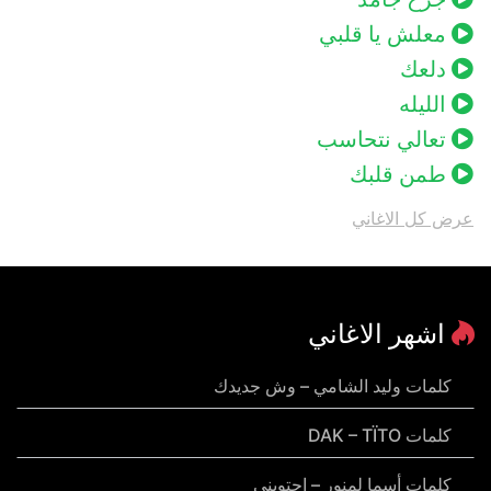
معلش يا قلبي
دلعك
الليله
تعالي نتحاسب
طمن قلبك
عرض كل الاغاني
اشهر الاغاني
كلمات وليد الشامي – وش جديدك
كلمات DAK – TÏTO
كلمات أسما لمنور – احتويني