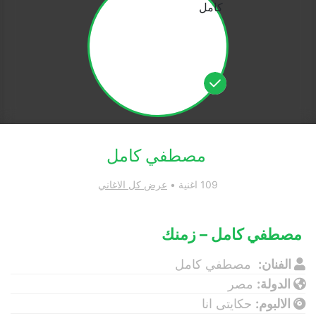
مصطفي كامل
109 اغنية •
عرض كل الاغاني
مصطفي كامل – زمنك
الفنان:
مصطفي كامل
الدولة:
مصر
الالبوم:
حكايتى انا