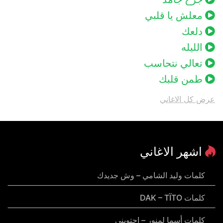
معلش يا قلبي
دلعك
الليله
تعالي نتحاسب
طمن قلبك
عرض كل الاغاني
اشهر الاغاني
كلمات وليد الشامي – وش جديدك
كلمات DAK – TÏTO
كلمات أسما لمنور – احتويني