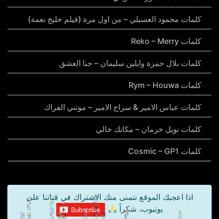
كلمات محمود العسيلي – من اول مرة (فيلم خليج نعمة)
كلمات Reko – Merry
كلمات بلال حمزة وايلين سليمان – حنا العشق
كلمات Rym – Houwa
كلمات عباس الامير & سراج الامير – موتني الفراك
كلمات نويل خرمان – مكانك خالي
كلمات Cosmic – GP1
اذا اعجبك الموقع نتمنى منك الاشتراك في قناتنا على
يوتيوب، شكراً