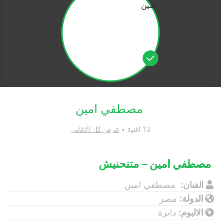
مصطفي امين
13 اغنية •
عرض كل الاغاني
مصطفي امين – متنحنيش
الفنان:
مصطفي امين
الدولة:
مصر
الالبوم:
دايرة