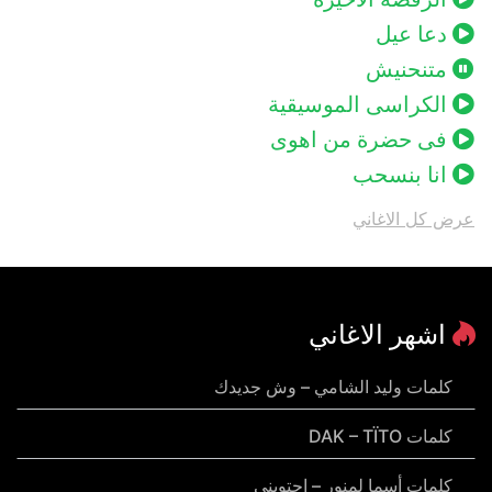
دعا عيل
متنحنيش
الكراسى الموسيقية
فى حضرة من اهوى
انا بنسحب
عرض كل الاغاني
اشهر الاغاني
كلمات وليد الشامي – وش جديدك
كلمات DAK – TÏTO
كلمات أسما لمنور – احتويني