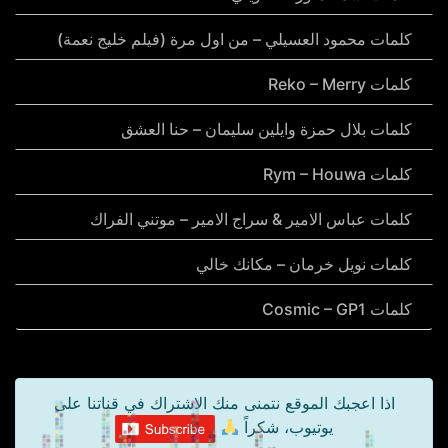
كلمات محمود العسيلي – من اول مرة (فيلم خليج نعمة)
كلمات Reko – Merry
كلمات بلال حمزة وايلين سليمان – حنا العشق
كلمات Rym – Houwa
كلمات عباس الامير & سراج الامير – موتني الفراك
كلمات نويل خرمان – مكانك خالي
كلمات Cosmic – GP1
اذا اعجبك الموقع نتمنى منك الاشتراك في قناتنا على
يوتيوب، شكراً