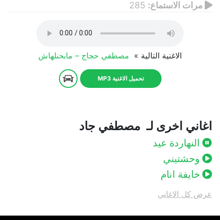
مرات الاستماع:
285
الاغنية التالية »
مصطفي حجاج – مابحنلهاش
تحميل الاغنية MP3
اغاني اخرى لـ مصطفي جاد
النهاردة عيد
وحشتيني
خايفة انام
عرض كل الاغاني