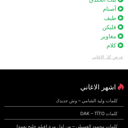
أصنام
طيف
فليكن
مغاوير
كلام
عرض كل الاغاني
اشهر الاغاني
كلمات وليد الشامي – وش جديدك
كلمات DAK – TÏTO
كلمات محمود العسيلي – من اول مرة (فيلم خليج نعمة)