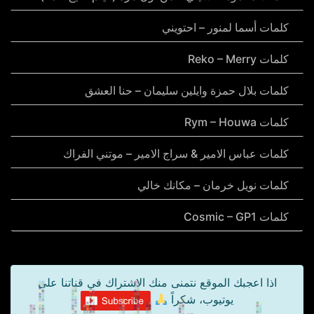
كلمات أسما لمنور – احتويني
كلمات Reko – Merry
كلمات بلال حمزة وايلين سليمان – حنا العشق
كلمات Rym – Houwa
كلمات عباس الامير & سراج الامير – موتني الفراك
كلمات نويل خرمان – مكانك خالي
كلمات Cosmic – GP1
اذا اعجبك الموقع نتمنى منك الاشتراك في قناتنا على
يوتيوب، شكراً