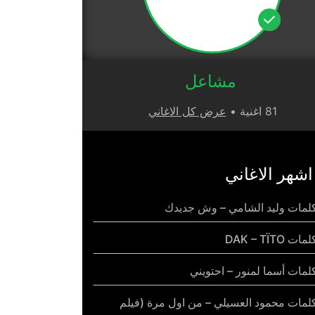
مشاعل
81 اغنية •
عرض كل الاغاني
اشهر الاغاني
لمات وليد الشامي – وش جديدك
مات DAK – TÏTO
لمات أسما لمنور – احتويني
لمات محمود العسيلي – من اول مرة (فيلم