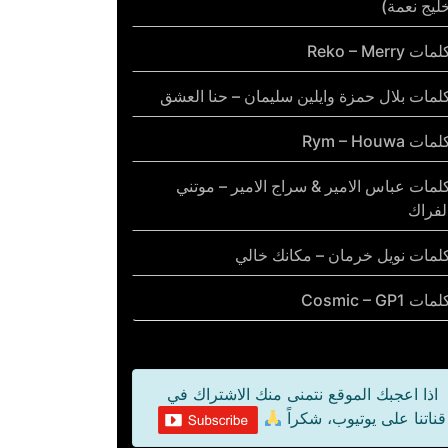
ليج نعمة)
مات Reko – Merry
لمات بلال حمزة وايلين سليمان – حنا العشق
مات Rym – Houwa
لمات عباس الامير & سراج الامير – موتني
لفراك
لمات نويل خرمان – مكانك خالي
مات Cosmic – GP1
اذا اعجبك الموقع نتمنى منك الاشتراك في
قناتنا على يوتيوب، شكراً