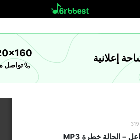
20x160
حة إعلانية
تواصل مع
3
ل – الحالة خطرة MP3