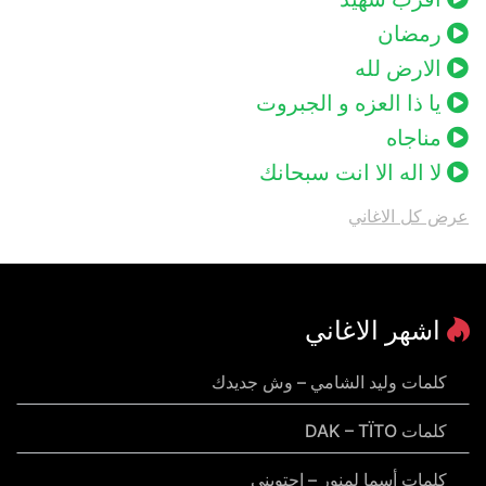
رمضان
الارض لله
يا ذا العزه و الجبروت
مناجاه
لا اله الا انت سبحانك
عرض كل الاغاني
اشهر الاغاني
كلمات وليد الشامي – وش جديدك
كلمات DAK – TÏTO
كلمات أسما لمنور – احتويني