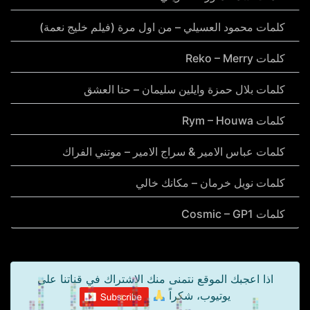
كلمات محمود العسيلي – من اول مرة (فيلم خليج نعمة)
كلمات Reko – Merry
كلمات بلال حمزة وايلين سليمان – حنا العشق
كلمات Rym – Houwa
كلمات عباس الامير & سراج الامير – موتني الفراك
كلمات نويل خرمان – مكانك خالي
كلمات Cosmic – GP1
اذا اعجبك الموقع نتمنى منك الاشتراك في قناتنا على
يوتيوب، شكراً