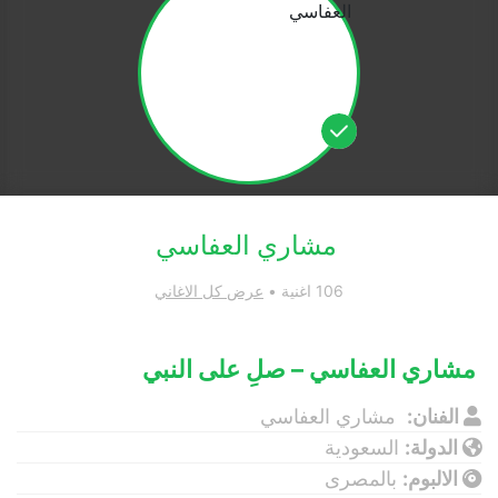
مشاري العفاسي
106 اغنية •
عرض كل الاغاني
مشاري العفاسي – صلِ على النبي
الفنان:
مشاري العفاسي
الدولة:
السعودية
الالبوم:
بالمصرى