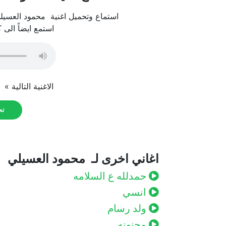
استماع وتحميل اغنية محمود العسيلي – مجنونة – Remix، ج
استمع ايضاً الى 
الاغنية التالية »
م
تحم
اغاني اخرى لـ محمود العسيلي
حمدلله ع السلامه
انسي
ولد رسام
مجنونه