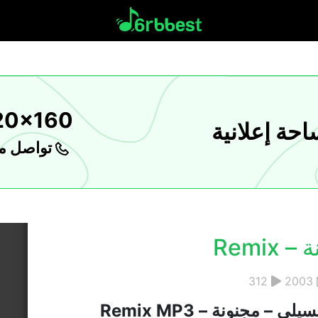
20x160
حة إعلانية
تواصل مع
Remi
312
2003
– مجنونة – Remix MP3