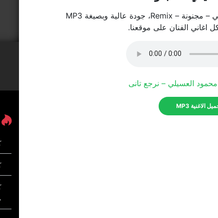
ودة عالية وبصيغة MP3
كل اغاني الفنان على موقعنا.
حمود العسيلي – نرجع تانى
يل الاغنية MP3
ك
كل
ك
خ