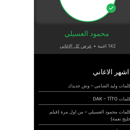
محمود العسيلي
142 اغنية •
عرض كل الاغاني
اشهر الاغاني
لمات وليد الشامي – وش جديدك
مات DAK – TÏTO
لمات محمود العسيلي – من اول مرة (فيلم
ليج نعمة)