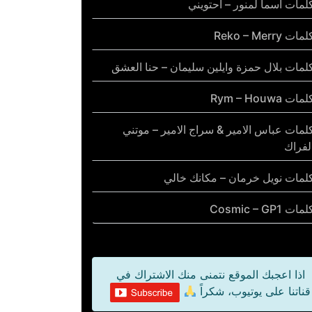
لمات أسما لمنور – احتويني
مات Reko – Merry
لمات بلال حمزة وايلين سليمان – حنا العشق
مات Rym – Houwa
لمات عباس الامير & سراج الامير – موتني
لفراك
لمات نويل خرمان – مكانك خالي
مات Cosmic – GP1
اذا اعجبك الموقع نتمنى منك الاشتراك في
قناتنا على يوتيوب، شكراً