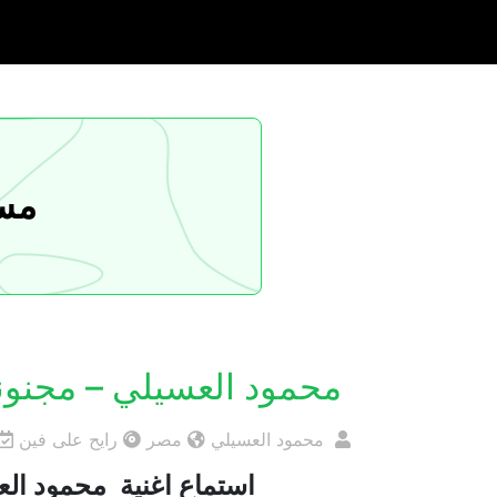
مسا
محمود العسيلي – مجنونة – x
محمود العسيلي
مصر
رايح على فين
استماع اغنية محمود العسيلي 