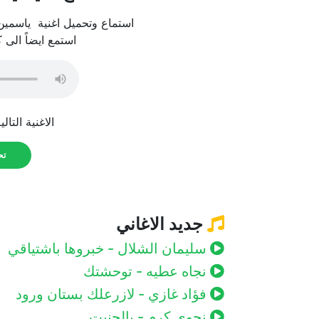
استماع وتحميل اغنية ياسمين ت
استمع ايضاً الى 
الاغنية التال
تحم
جديد الاغاني
سليمان الشلال - خبروها باشتياقي
نجاه عطيه - توحشتك
فؤاد غازي - لازرعلك بستان ورود
نجوي كرم - يالحنيت