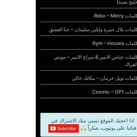
ليج نعمة)
مات Reko – Merry
لمات بلال حمزة وايلين سليمان – حنا العشق
مات Rym – Houwa
لمات عباس الامير & سراج الامير – موتني
لفراك
لمات نويل خرمان – مكانك خالي
مات Cosmic – GP1
اذا اعجبك الموقع نتمنى منك الاشتراك في
قناتنا على يوتيوب، شكراً