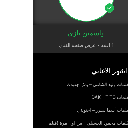
ياسمين تازى
1 اغنية •
عرض صفحة الفنان
اشهر الاغاني
لمات وليد الشامي – وش جديدك
مات DAK – TÏTO
لمات أسما لمنور – احتويني
لمات محمود العسيلي – من اول مرة (فيلم