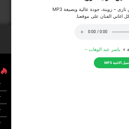
ازى – زوينة، جودة عالية وبصيغة MP3
كل اغاني الفنان على موقعنا.
ية »
ياسر عبد الوهاب –
يل الاغنية MP3
ك
كل
ك
ك