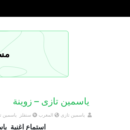
مسا
ياسمين تازى – زوينة
ياسمين تازى
المغرب
سنقلز ياسمين ت
استماع اغنية ياسم