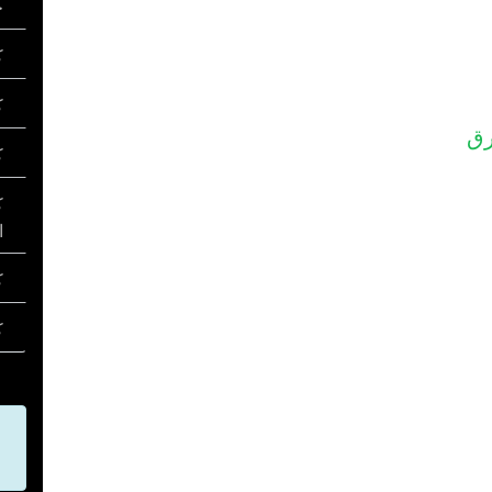
خ
كل
ك
رق
كل
ك
ا
ك
كل