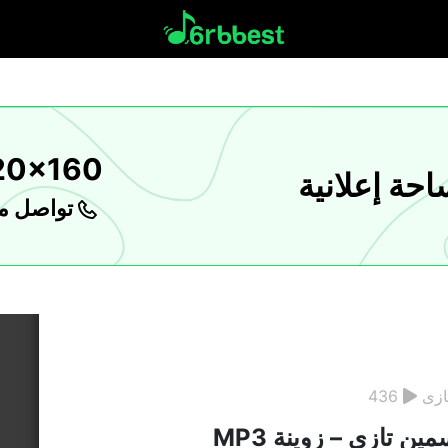
20x160
حة إعلانية
تواصل مع
ازى
436
ين تازى – زوينة MP3