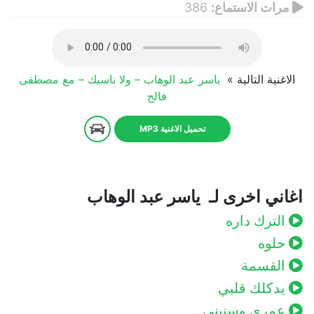
مرات الاستماع:
386
الاغنية التالية »
ياسر عبد الوهاب – ولا ناسيك – مع مصطفى
فالح
تحميل الاغنية MP3
اغاني اخرى لـ ياسر عبد الوهاب
الترك داره
حلوه
القسمة
يدكلك قلبي
عمري وسنيني