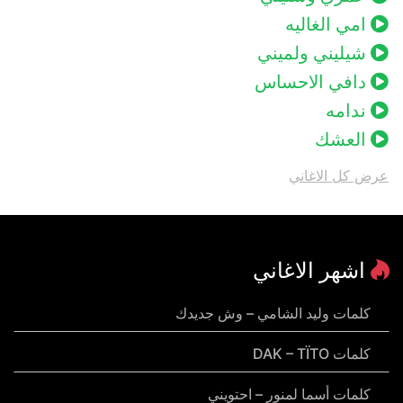
امي الغاليه
شيليني ولميني
دافي الاحساس
ندامه
العشك
عرض كل الاغاني
اشهر الاغاني
كلمات وليد الشامي – وش جديدك
كلمات DAK – TÏTO
كلمات أسما لمنور – احتويني