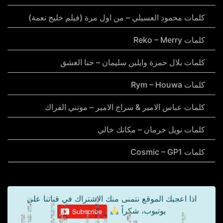
كلمات محمود العسيلي – من اول مرة (فيلم خليج نعمة)
كلمات Reko – Merry
كلمات بلال حمزة وايلين سليمان – حنا العشق
كلمات Rym – Houwa
كلمات عباس الامير & سراج الامير – موتني الفراك
كلمات نويل خرمان – مكانك خالي
كلمات Cosmic – GP1
اذا اعجبك الموقع نتمنى منك الاشتراك في قناتنا على
يوتيوب، شكراً