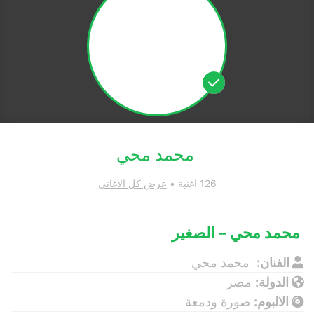
محمد محي
126 اغنية •
عرض كل الاغاني
محمد محي – الصغير
الفنان:
محمد محي
الدولة:
مصر
الالبوم:
صورة ودمعة