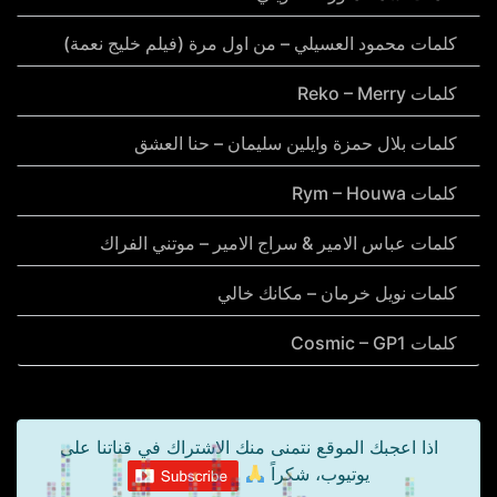
كلمات محمود العسيلي – من اول مرة (فيلم خليج نعمة)
كلمات Reko – Merry
كلمات بلال حمزة وايلين سليمان – حنا العشق
كلمات Rym – Houwa
كلمات عباس الامير & سراج الامير – موتني الفراك
كلمات نويل خرمان – مكانك خالي
كلمات Cosmic – GP1
اذا اعجبك الموقع نتمنى منك الاشتراك في قناتنا على
يوتيوب، شكراً