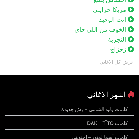
مزيكا حزاينى
انت الوحيد
الخوف من اللي جاي
التجربة
زجزاج
عرض كل الاغاني
اشهر الاغاني
كلمات وليد الشامي – وش جديدك
كلمات DAK – TÏTO
كلمات أسما لمنور – احتويني