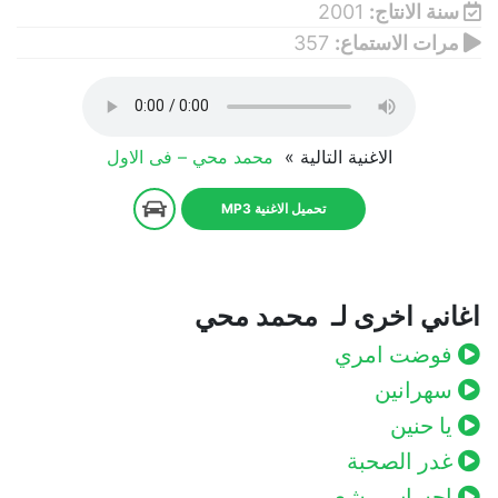
سنة الانتاج:
2001
مرات الاستماع:
357
الاغنية التالية »
محمد محي – فى الاول
تحميل الاغنية MP3
اغاني اخرى لـ محمد محي
فوضت امري
سهرانين
يا حنين
غدر الصحبة
احساس بشع