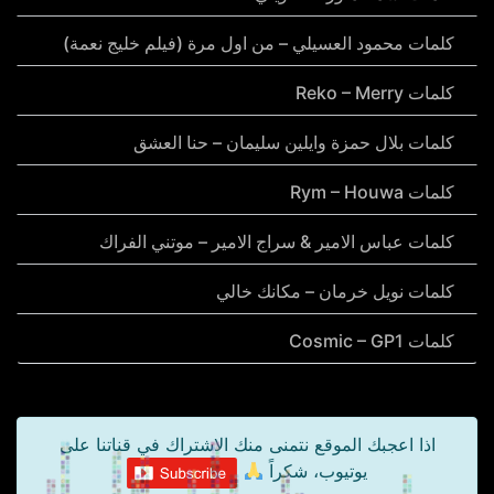
كلمات محمود العسيلي – من اول مرة (فيلم خليج نعمة)
كلمات Reko – Merry
كلمات بلال حمزة وايلين سليمان – حنا العشق
كلمات Rym – Houwa
كلمات عباس الامير & سراج الامير – موتني الفراك
كلمات نويل خرمان – مكانك خالي
كلمات Cosmic – GP1
اذا اعجبك الموقع نتمنى منك الاشتراك في قناتنا على
يوتيوب، شكراً