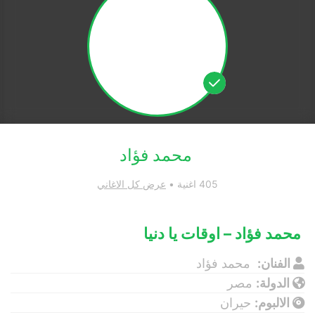
محمد فؤاد
405 اغنية •
عرض كل الاغاني
محمد فؤاد – اوقات يا دنيا
الفنان:
محمد فؤاد
الدولة:
مصر
الالبوم:
حيران