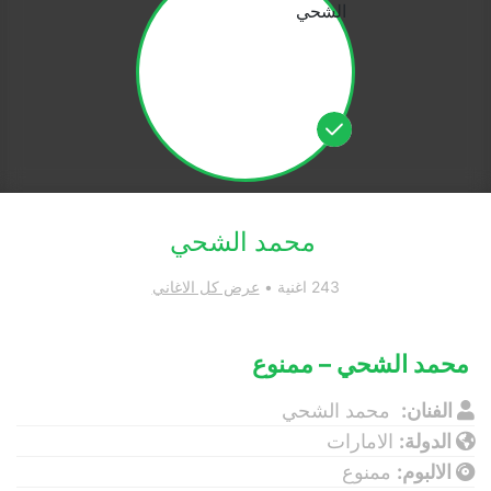
محمد الشحي
243 اغنية •
عرض كل الاغاني
محمد الشحي – ممنوع
الفنان:
محمد الشحي
الدولة:
الامارات
الالبوم:
ممنوع