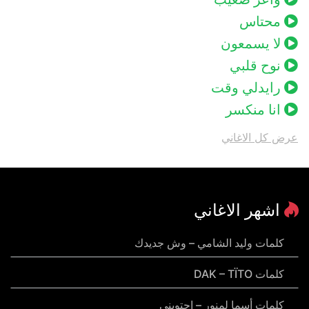
محتاس
لا يسمعون
نوح قلبي
رايدلي وقت
انا منكسر
عرض كل الاغاني
اشهر الاغاني
كلمات وليد الشامي – وش جديدك
كلمات DAK – TÏTO
كلمات أسما لمنور – احتويني