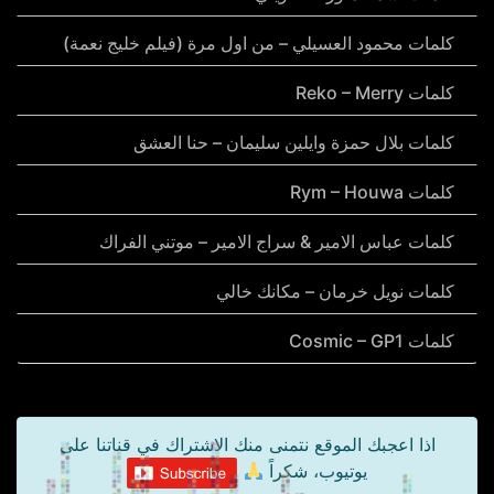
كلمات محمود العسيلي – من اول مرة (فيلم خليج نعمة)
كلمات Reko – Merry
كلمات بلال حمزة وايلين سليمان – حنا العشق
كلمات Rym – Houwa
كلمات عباس الامير & سراج الامير – موتني الفراك
كلمات نويل خرمان – مكانك خالي
كلمات Cosmic – GP1
اذا اعجبك الموقع نتمنى منك الاشتراك في قناتنا على
يوتيوب، شكراً