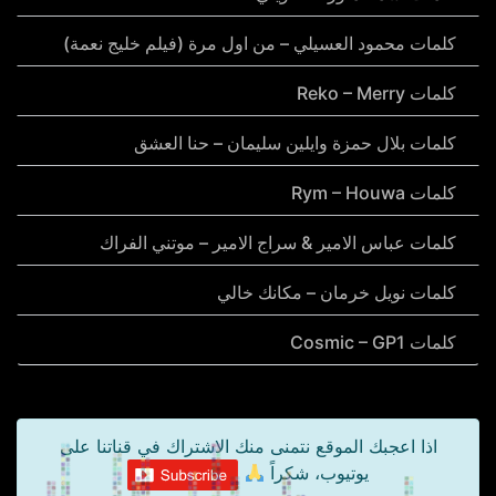
كلمات محمود العسيلي – من اول مرة (فيلم خليج نعمة)
كلمات Reko – Merry
كلمات بلال حمزة وايلين سليمان – حنا العشق
كلمات Rym – Houwa
كلمات عباس الامير & سراج الامير – موتني الفراك
كلمات نويل خرمان – مكانك خالي
كلمات Cosmic – GP1
اذا اعجبك الموقع نتمنى منك الاشتراك في قناتنا على
يوتيوب، شكراً