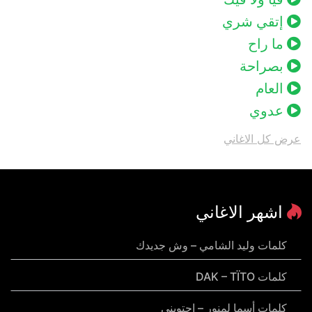
إتقي شري
ما راح
بصراحة
العام
عدوي
عرض كل الاغاني
اشهر الاغاني
كلمات وليد الشامي – وش جديدك
كلمات DAK – TÏTO
كلمات أسما لمنور – احتويني