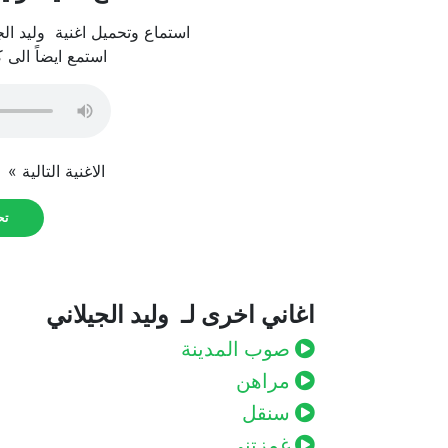
استماع وتحميل اغنية وليد الجي
استمع ايضاً الى 
الاغنية التالية »
و
تحم
اغاني اخرى لـ وليد الجيلاني
صوب المدينة
مراهن
سنقل
غمزتني