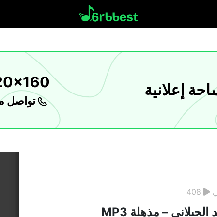
20x160
حة إعلانية
تواصل مع
ي
408
الجيلاني – مذهلة MP3