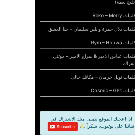
ليج نعمة)
مات Reko – Merry
لمات بلال حمزة وايلين سليمان – حنا العشق
مات Rym – Houwa
لمات عباس الامير & سراج الامير – موتني
لفراك
لمات نويل خرمان – مكانك خالي
مات Cosmic – GP1
اذا اعجبك الموقع نتمنى منك الاشتراك في
قناتنا على يوتيوب، شكراً