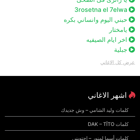
3rosetna el 7elwa
حبني اليوم وانساني بكره
يامختار
اخر ايام الصيفيه
جبلية
عرض كل الاغاني
اشهر الاغاني
كلمات وليد الشامي – وش جديدك
كلمات DAK – TÏTO
كلمات أسما لمنور – احتويني