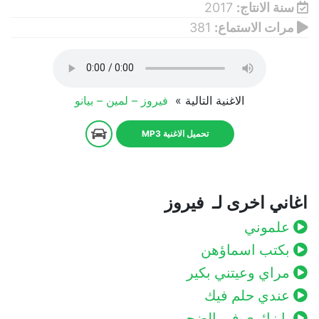
سنة الانتاج:
2017
مرات الاستماع:
381
الاغنية التالية »
فيروز – لمين – بيانو
تحميل الاغنية MP3
اغاني اخرى لـ فيروز
علموني
بكتب اسماؤهن
مراي وعيتني بكير
عندي حلم فيك
يا زائرى فى الضحى