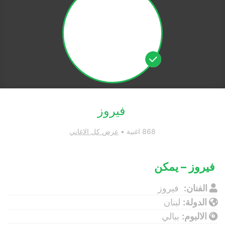
فيروز
868 اغنية •
عرض كل الاغاني
فيروز – يمكن
الفنان:
فيروز
الدولة:
لبنان
الالبوم:
ببالي