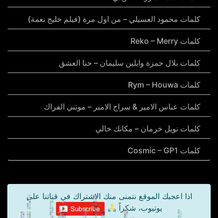
كلمات محمود العسيلي – من اول مرة (فيلم خليج نعمة)
كلمات Reko – Merry
كلمات بلال حمزة وايلين سليمان – حنا العشق
كلمات Rym – Houwa
كلمات عباس الامير & سراج الامير – موتني الفراك
كلمات نويل خرمان – مكانك خالي
كلمات Cosmic – GP1
اذا اعجبك الموقع نتمنى منك الاشتراك في قناتنا على
يوتيوب، شكراً