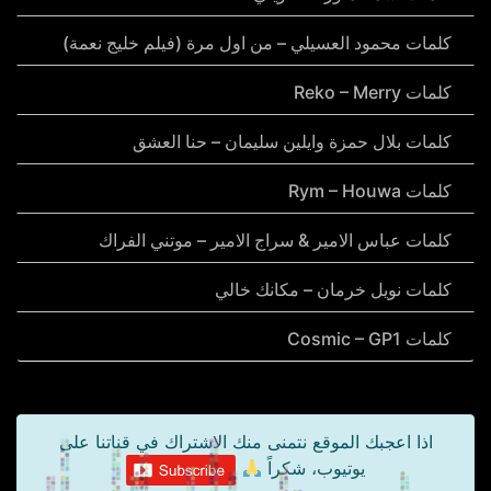
كلمات محمود العسيلي – من اول مرة (فيلم خليج نعمة)
كلمات Reko – Merry
كلمات بلال حمزة وايلين سليمان – حنا العشق
كلمات Rym – Houwa
كلمات عباس الامير & سراج الامير – موتني الفراك
كلمات نويل خرمان – مكانك خالي
كلمات Cosmic – GP1
اذا اعجبك الموقع نتمنى منك الاشتراك في قناتنا على
يوتيوب، شكراً