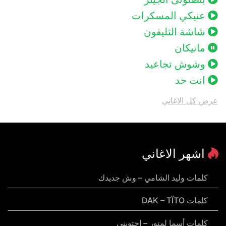
عنيكي المسكرات
شاشة التليفون
مانيكان
وشوش تجاعيد
انت حد
عرض كل الاغاني
اشهر الاغاني
كلمات وليد الشامي – وش جديدك
كلمات DAK – TÏTO
كلمات أسما لمنور – احتويني