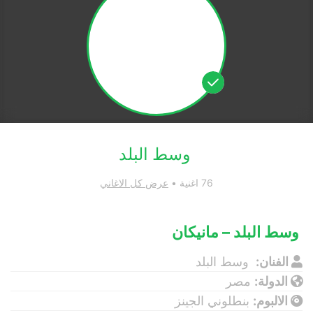
وسط البلد
76 اغنية •
عرض كل الاغاني
وسط البلد – مانيكان
الفنان:
وسط البلد
الدولة:
مصر
الالبوم:
بنطلوني الجينز