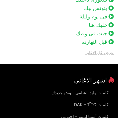
بتونس بيك
فى يوم وليلة
خليك هنا
جيت فى وقتك
قبل النهارده
عرض كل الاغاني
اشهر الاغاني
كلمات وليد الشامي – وش جديدك
كلمات DAK – TÏTO
كلمات أسما لمنور – احتويني