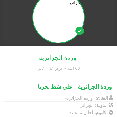
وردة الجزائرية
66 اغنية •
عرض كل الاغاني
وردة الجزائرية – على شط بحرنا
الفنان:
وردة الجزائرية
الدولة:
الجزائر
الالبوم:
احلى ما غنت