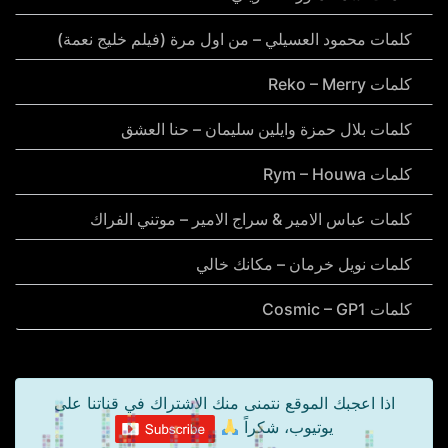
كلمات محمود العسيلي – من اول مرة (فيلم خليج نعمة)
كلمات Reko – Merry
كلمات بلال حمزة وايلين سليمان – حنا العشق
كلمات Rym – Houwa
كلمات عباس الامير & سراج الامير – موتني الفراك
كلمات نويل خرمان – مكانك خالي
كلمات Cosmic – GP1
اذا اعجبك الموقع نتمنى منك الاشتراك في قناتنا على
يوتيوب، شكراً