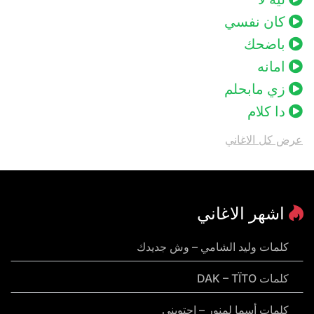
كان نفسي
باضحك
امانه
زي مابحلم
دا كلام
عرض كل الاغاني
اشهر الاغاني
كلمات وليد الشامي – وش جديدك
كلمات DAK – TÏTO
كلمات أسما لمنور – احتويني