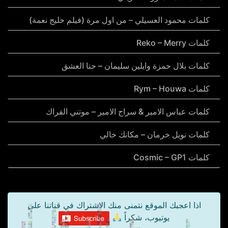
كلمات محمود العسيلي – من اول مرة (فيلم خليج نعمة)
كلمات Reko – Merry
كلمات بلال حمزة وايلين سليمان – حنا العشق
كلمات Rym – Houwa
كلمات عباس الامير & سراج الامير – موتني الفراك
كلمات نويل خرمان – مكانك خالي
كلمات Cosmic – GP1
اذا اعجبك الموقع نتمنى منك الاشتراك في قناتنا على
يوتيوب، شكراً