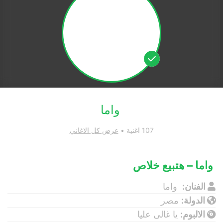
واما
107 اغنية •
عرض كل الاغاني
واما – هتبيع خلاص
الفنان:
واما
الدولة:
مصر
الالبوم:
يا غالى عليا