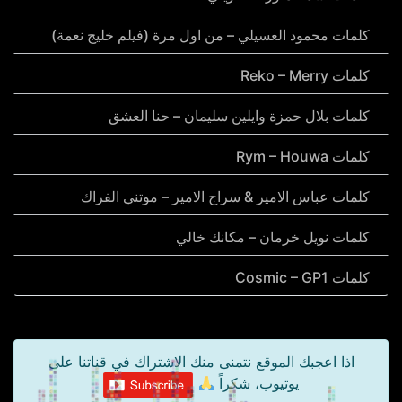
كلمات محمود العسيلي – من اول مرة (فيلم خليج نعمة)
كلمات Reko – Merry
كلمات بلال حمزة وايلين سليمان – حنا العشق
كلمات Rym – Houwa
كلمات عباس الامير & سراج الامير – موتني الفراك
كلمات نويل خرمان – مكانك خالي
كلمات Cosmic – GP1
اذا اعجبك الموقع نتمنى منك الاشتراك في قناتنا على
يوتيوب، شكراً