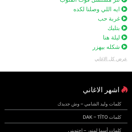
ايه اللي وصلنا لكده
غربة حب
بتلبك
ليلة هنا
شكله بيهزر
عرض كل الاغاني
اشهر الاغاني
كلمات وليد الشامي – وش جديدك
كلمات DAK – TÏTO
كلمات أسما لمنور – احتويني