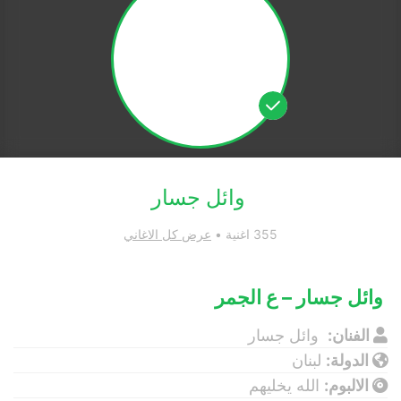
وائل جسار
355 اغنية •
عرض كل الاغاني
وائل جسار – ع الجمر
الفنان:
وائل جسار
الدولة:
لبنان
الالبوم:
الله يخليهم