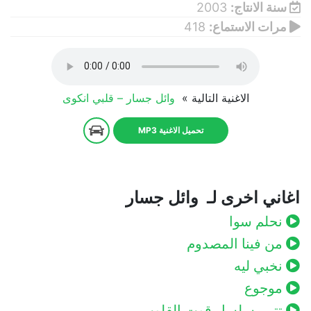
سنة الانتاج:
2003
مرات الاستماع:
418
الاغنية التالية »
وائل جسار – قلبي انكوى
تحميل الاغنية MP3
اغاني اخرى لـ وائل جسار
نحلم سوا
من فينا المصدوم
نخبي ليه
موجوع
تتر مسلسل قوت القلوب