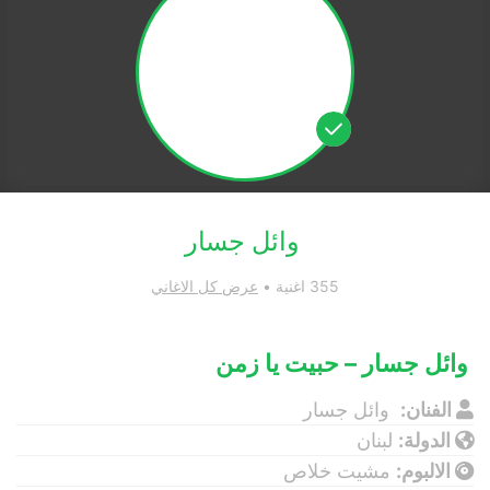
وائل جسار
355 اغنية •
عرض كل الاغاني
وائل جسار – حبيت يا زمن
الفنان:
وائل جسار
الدولة:
لبنان
الالبوم:
مشيت خلاص