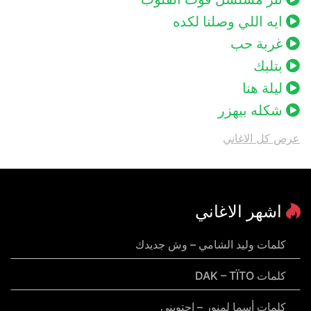
ايه اللي وصلنا لكده
غربة حب
بتلبك
ليلة هنا
شكله بيهزر
عرض كل الاغاني
اشهر الاغاني
كلمات وليد الشامي – وش جديدك
كلمات DAK – TÏTO
كلمات أسما لمنور – احتويني