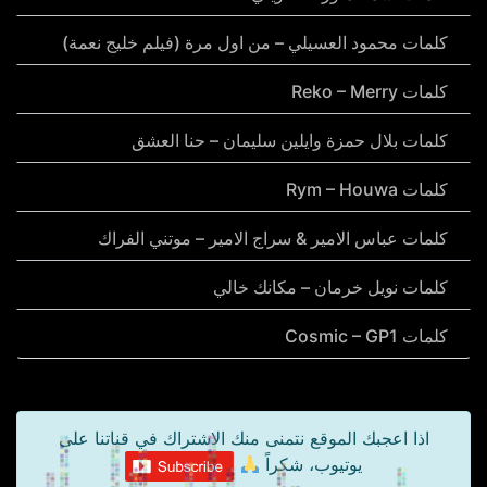
كلمات محمود العسيلي – من اول مرة (فيلم خليج نعمة)
كلمات Reko – Merry
كلمات بلال حمزة وايلين سليمان – حنا العشق
كلمات Rym – Houwa
كلمات عباس الامير & سراج الامير – موتني الفراك
كلمات نويل خرمان – مكانك خالي
كلمات Cosmic – GP1
اذا اعجبك الموقع نتمنى منك الاشتراك في قناتنا على
يوتيوب، شكراً