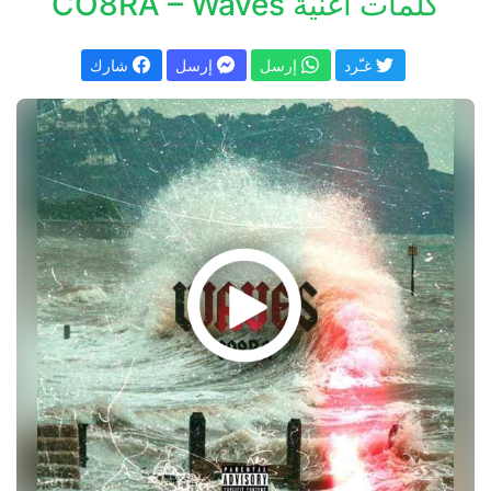
كلمات اغنية CO8RA – Waves
غـّرد
إرسل
إرسل
شارك