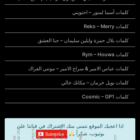
كلمات أسما لمنور – احتويني
كلمات Reko – Merry
كلمات بلال حمزة وايلين سليمان – حنا العشق
كلمات Rym – Houwa
كلمات عباس الامير & سراج الامير – موتني الفراك
كلمات نويل خرمان – مكانك خالي
كلمات Cosmic – GP1
اذا اعجبك الموقع نتمنى منك الاشتراك في قناتنا على
يوتيوب، شكراً