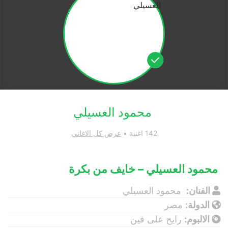
محمود العسيلي
142 اغنية •
عرض كل الاغاني
محمود العسيلي – خايف من بكرة
الفنان:
محمود العسيلي
الدولة:
مصر
الالبوم:
رايح على فين