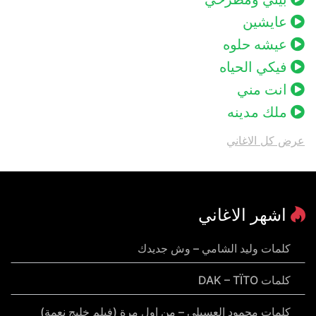
عايشين
عيشه حلوه
فيكي الحياه
انت مني
ملك مدينه
عرض كل الاغاني
اشهر الاغاني
كلمات وليد الشامي – وش جديدك
كلمات DAK – TÏTO
كلمات محمود العسيلي – من اول مرة (فيلم خليج نعمة)