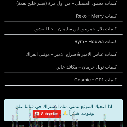
كلمات محمود العسيلي – من اول مرة (فيلم خليج نعمة)
كلمات Reko – Merry
كلمات بلال حمزة وايلين سليمان – حنا العشق
كلمات Rym – Houwa
كلمات عباس الامير & سراج الامير – موتني الفراك
كلمات نويل خرمان – مكانك خالي
كلمات Cosmic – GP1
اذا اعجبك الموقع نتمنى منك الاشتراك في قناتنا على
يوتيوب، شكراً