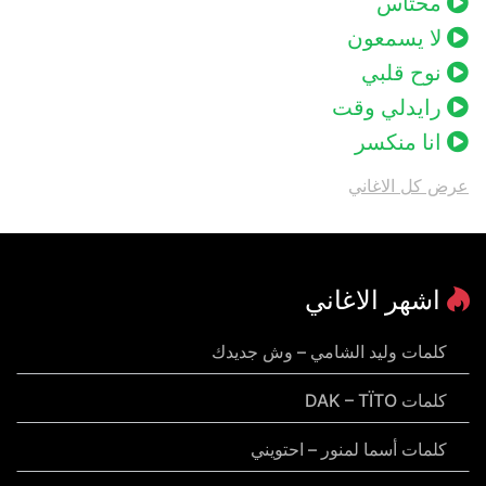
محتاس
لا يسمعون
نوح قلبي
رايدلي وقت
انا منكسر
عرض كل الاغاني
اشهر الاغاني
كلمات وليد الشامي – وش جديدك
كلمات DAK – TÏTO
كلمات أسما لمنور – احتويني