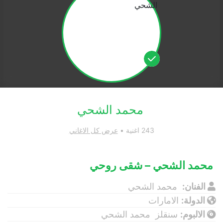
محمد الشحي
243 اغنية •
عرض كل الاغاني
محمد الشحي – شقى روحي
الفنان:
محمد الشحي
الدولة:
الامارات
الالبوم:
سنقلز محمد الشحي