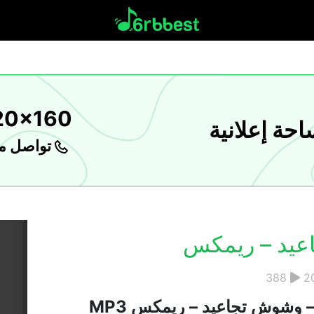
20x160
حة إعلانية
تواصل مع
عيد – ريمكس
388
2
– وشوش تجاعيد – ريمكس MP3