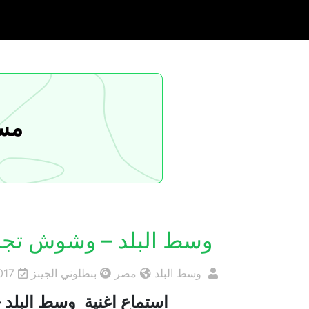
مسا
وسط البلد – وشوش تجا
وسط البلد
مصر
بنطلوني الجينز
017
استماع اغنية وسط البلد 