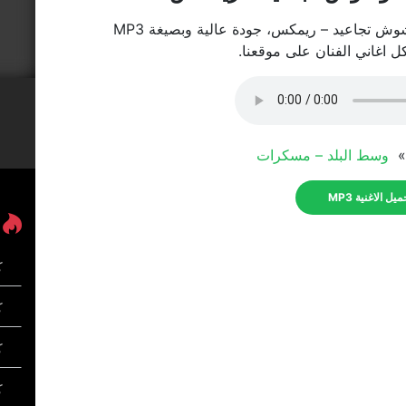
وش تجاعيد – ريمكس، جودة عالية وبصيغة MP3
كل اغاني الفنان على موقعنا.
 »
وسط البلد – مسكرات
يل الاغنية MP3
ك
كل
ك
ك