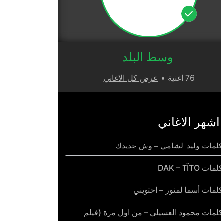
وسط البلد
76 اغنية •
عرض كل الاغاني
اشهر الاغاني
لمات وليد الشامي – وش جديدك
مات DAK – TÏTO
لمات أسما لمنور – احتويني
لمات محمود العسيلي – من اول مرة (فيلم