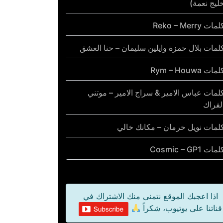
ليج نعمة)
مات Reko – Merry
لمات بلال حمزة وايلين سليمان – حنا العشق
مات Rym – Houwa
لمات عباس الامير & سراج الامير – موتني
لفراك
لمات نويل خرمان – مكانك خالي
مات Cosmic – GP1
اذا اعجبك الموقع نتمنى منك الاشتراك في
قناتنا على يوتيوب، شكراً